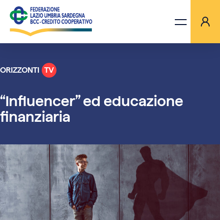
ORIZZONTI
TV
LA FEDERAZIONE
“Influencer” ed educazione
BANCHE
finanziaria
PROGETTI
AGGIORNAMENTI
ORIZZONTI TV