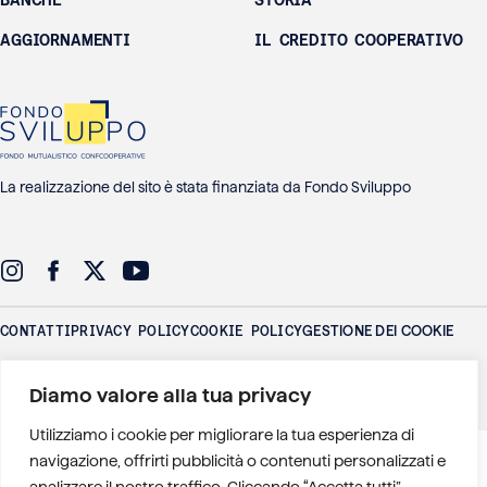
AGGIORNAMENTI
IL CREDITO COOPERATIVO
La realizzazione del sito è stata finanziata da Fondo Sviluppo
CONTATTI
PRIVACY POLICY
COOKIE POLICY
GESTIONE DEI COOKIE
Federlus - Federazione delle Banche di Credito Cooperativo Lazio
Diamo valore alla tua privacy
Umbria Sardegna
P.IVA: 01016771006 - Via Adige 26 - 00198 Roma
Utilizziamo i cookie per migliorare la tua esperienza di
)
navigazione, offrirti pubblicità o contenuti personalizzati e