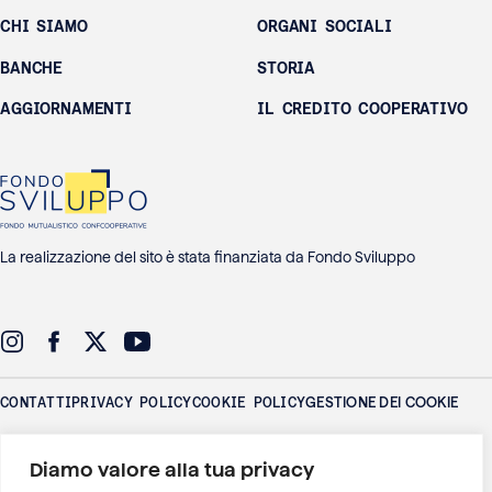
CHI SIAMO
ORGANI SOCIALI
BANCHE
STORIA
AGGIORNAMENTI
IL CREDITO COOPERATIVO
La realizzazione del sito è stata finanziata da Fondo Sviluppo
CONTATTI
PRIVACY POLICY
COOKIE POLICY
GESTIONE DEI COOKIE
Federlus - Federazione delle Banche di Credito Cooperativo Lazio
Diamo valore alla tua privacy
Umbria Sardegna
P.IVA: 01016771006 - Via Adige 26 - 00198 Roma