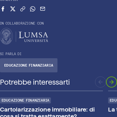
Condividi su Facebook
Condividi su X (Twitter)
Copia link
Condividi su WhatsApp
Invia via email
IN COLLABORAZIONE CON
SI PARLA DI
EDUCAZIONE FINANZIARIA
Potrebbe interessarti
EDUCAZIONE FINANZIARIA
EDU
Cartolarizzazione immobiliare: di
La
cosa si tratta esattamente?