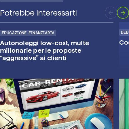
Potrebbe interessarti
DEB
EDUCAZIONE FINANZIARIA
Cos
Autonoleggi low-cost, multe
milionarie per le proposte
“aggressive” ai clienti