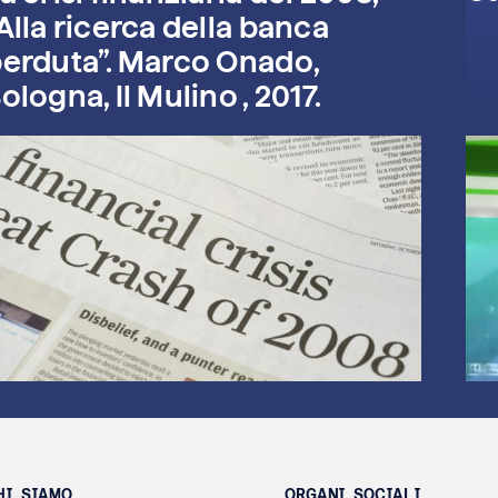
Alla ricerca della banca
erduta”. Marco Onado,
ologna, Il Mulino , 2017.
HI SIAMO
ORGANI SOCIALI