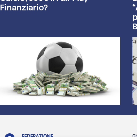
Finanziario?
“
p
B
C