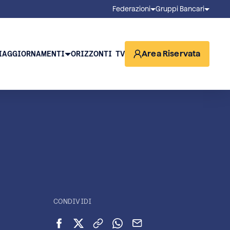
Federazioni
Gruppi Bancari
Area Riservata
I
AGGIORNAMENTI
ORIZZONTI TV
CONDIVIDI
Condividi su Facebook
Condividi su X (Twitter)
Copia link
Condividi su WhatsApp
Invia via email