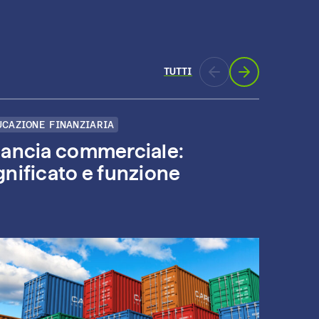
TUTTI
UCAZIONE FINANZIARIA
EDUC
lancia commerciale:
Ass
gnificato e funzione
van