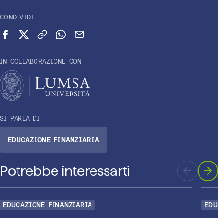
CONDIVIDI
Condividi su Facebook
Condividi su X (Twitter)
Copia link
Condividi su WhatsApp
Invia via email
IN COLLABORAZIONE CON
SI PARLA DI
EDUCAZIONE FINANZIARIA
Potrebbe interessarti
EDUCAZIONE FINANZIARIA
EDU