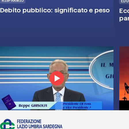
RISPARMIO
EDU
Debito pubblico: significato e peso
Eco
pa