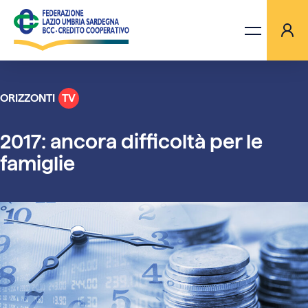
ORIZZONTI
TV
LA FEDERAZIONE
2017: ancora difficoltà per le
BANCHE
famiglie
PROGETTI
AGGIORNAMENTI
ORIZZONTI TV