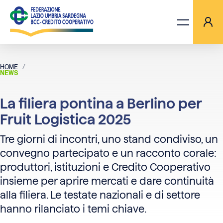
HOME
LA FILIERA PONTINA A BERLINO PER FRUIT LOGISTICA 2025
NEWS
LA FEDERAZIONE
La filiera pontina a Berlino per
BANCHE
Fruit Logistica 2025
PROGETTI
Tre giorni di incontri, uno stand condiviso, un
convegno partecipato e un racconto corale:
AGGIORNAMENTI
produttori, istituzioni e Credito Cooperativo
insieme per aprire mercati e dare continuità
alla filiera. Le testate nazionali e di settore
ORIZZONTI TV
hanno rilanciato i temi chiave.