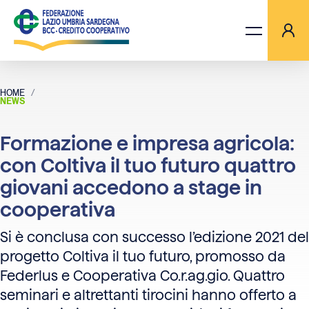
HOME
FORMAZIONE E IMPRESA AGRICOLA: CON COLTIVA IL TUO FUTUR
NEWS
LA FEDERAZIONE
Formazione e impresa agricola:
BANCHE
con Coltiva il tuo futuro quattro
giovani accedono a stage in
PROGETTI
cooperativa
AGGIORNAMENTI
Si è conclusa con successo l’edizione 2021 del
progetto Coltiva il tuo futuro, promosso da
ORIZZONTI TV
Federlus e Cooperativa Co.r.ag.gio. Quattro
seminari e altrettanti tirocini hanno offerto a