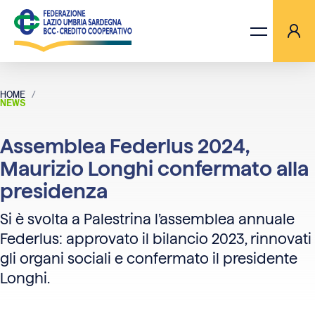
HOME
ASSEMBLEA FEDERLUS 2024, MAURIZIO LONGHI CONFERMATO ALL
NEWS
LA FEDERAZIONE
Assemblea Federlus 2024,
BANCHE
Maurizio Longhi confermato alla
presidenza
PROGETTI
Si è svolta a Palestrina l’assemblea annuale
AGGIORNAMENTI
Federlus: approvato il bilancio 2023, rinnovati
gli organi sociali e confermato il presidente
ORIZZONTI TV
Longhi.