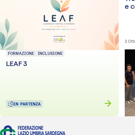
e 
2 Ot
FORMAZIONE
INCLUSIONE
LEAF 3
IN PARTENZA