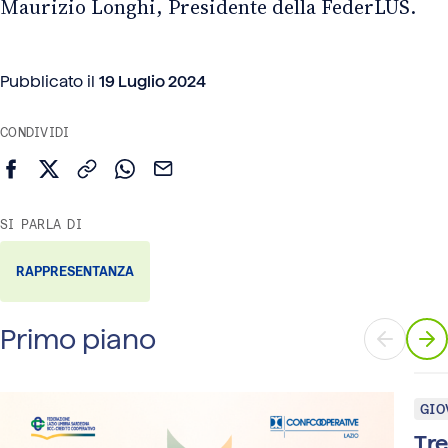
Maurizio Longhi, Presidente della FederLUS.
Pubblicato il
19 Luglio 2024
CONDIVIDI
Condividi su Facebook
Condividi su X (Twitter)
Copia link
Condividi su WhatsApp
Invia via email
SI PARLA DI
RAPPRESENTANZA
Primo piano
GIO
Tre