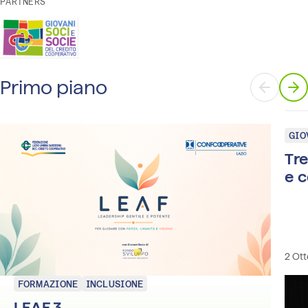
PARTNERS
Primo piano
GIO
Tre
e 
2 Ot
FORMAZIONE
INCLUSIONE
LEAF 3