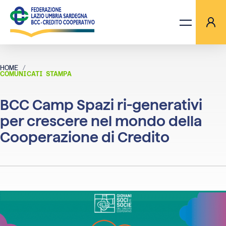
HOME
BCC CAMP SPAZI RI-GENERATIVI PER CRESCERE NEL MONDO DELL
COMUNICATI STAMPA
LA FEDERAZIONE
BCC Camp Spazi ri-generativi
BANCHE
per crescere nel mondo della
Cooperazione di Credito
PROGETTI
AGGIORNAMENTI
ORIZZONTI TV