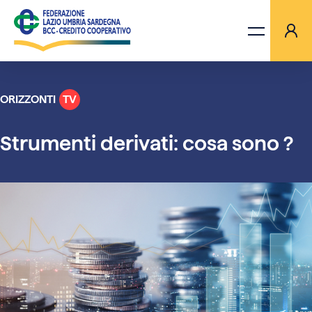
ORIZZONTI
TV
LA FEDERAZIONE
Strumenti derivati: cosa sono ?
BANCHE
PROGETTI
AGGIORNAMENTI
ORIZZONTI TV