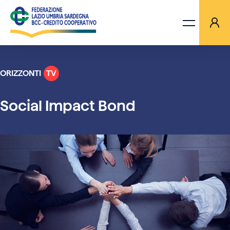
ORIZZONTI
TV
LA FEDERAZIONE
Social Impact Bond
BANCHE
PROGETTI
AGGIORNAMENTI
ORIZZONTI TV