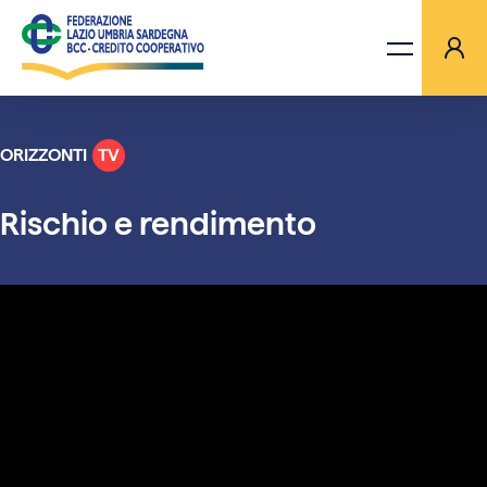
ORIZZONTI
TV
LA FEDERAZIONE
Rischio e rendimento
BANCHE
PROGETTI
AGGIORNAMENTI
ORIZZONTI TV