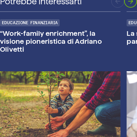
Potrebbe interessarti
EDUCAZIONE FINANZIARIA
EDU
“Work-family enrichment”, la
La
visione pioneristica di Adriano
pa
Olivetti