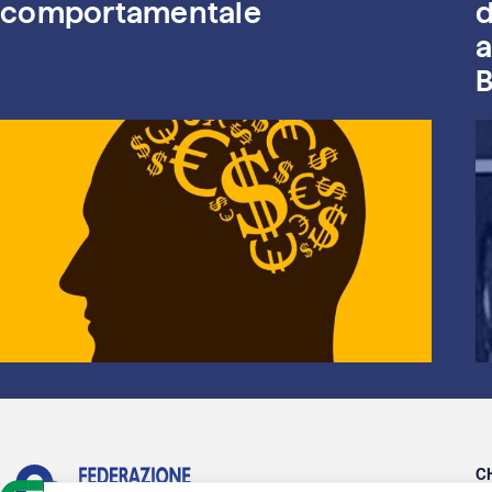
comportamentale
d
a
B
C