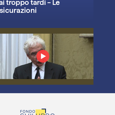
i troppo tardi – Le
ope
sicurazioni