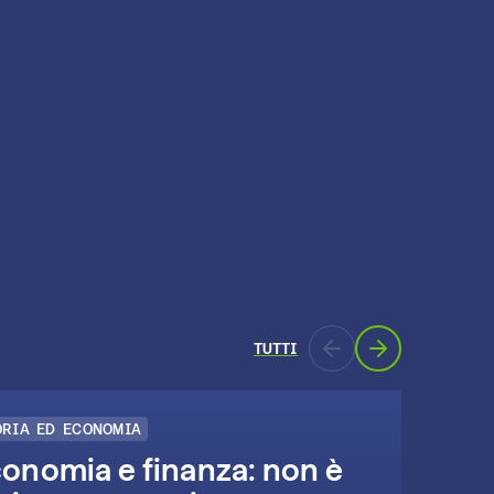
TUTTI
ORIA ED ECONOMIA
EDUC
onomia e finanza: non è
Lev