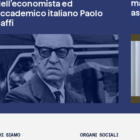
ma
ell’economista ed
as
ccademico italiano Paolo
affi
HI SIAMO
ORGANI SOCIALI