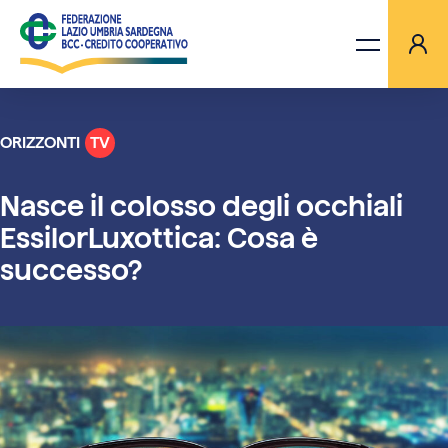
ORIZZONTI
TV
LA FEDERAZIONE
Nasce il colosso degli occhiali
BANCHE
EssilorLuxottica: Cosa è
successo?
PROGETTI
AGGIORNAMENTI
ORIZZONTI TV