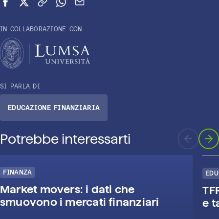
Condividi su Facebook
Condividi su X (Twitter)
Copia link
Condividi su WhatsApp
Invia via email
IN COLLABORAZIONE CON
SI PARLA DI
EDUCAZIONE FINANZIARIA
Potrebbe interessarti
FINANZA
EDU
Market movers: i dati che
TFR
smuovono i mercati finanziari
e 