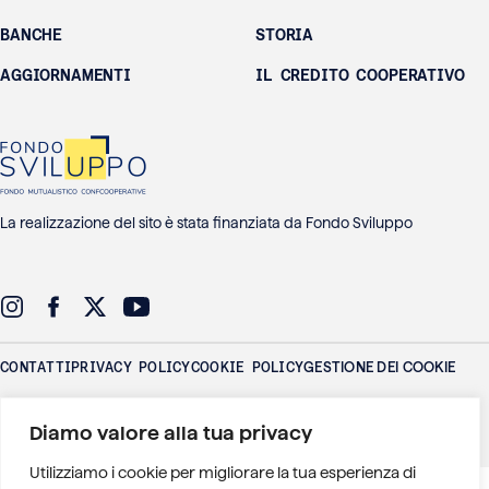
BANCHE
STORIA
AGGIORNAMENTI
IL CREDITO COOPERATIVO
La realizzazione del sito è stata finanziata da Fondo Sviluppo
CONTATTI
PRIVACY POLICY
COOKIE POLICY
GESTIONE DEI COOKIE
Federlus - Federazione delle Banche di Credito Cooperativo Lazio
Diamo valore alla tua privacy
Umbria Sardegna
P.IVA: 01016771006 - Via Adige 26 - 00198 Roma
Utilizziamo i cookie per migliorare la tua esperienza di
)