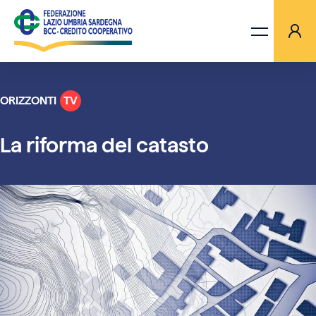
ORIZZONTI
TV
LA FEDERAZIONE
La riforma del catasto
BANCHE
PROGETTI
AGGIORNAMENTI
ORIZZONTI TV