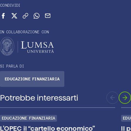
CONDIVIDI
Condividi su Facebook
Condividi su X (Twitter)
Copia link
Condividi su WhatsApp
Invia via email
IN COLLABORAZIONE CON
SI PARLA DI
EDUCAZIONE FINANZIARIA
Potrebbe interessarti
EDUCAZIONE FINANZIARIA
EDU
L’OPEC il “cartello economico”
Il 