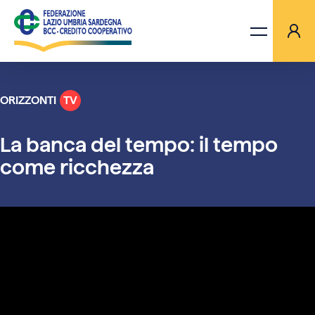
ORIZZONTI
TV
LA FEDERAZIONE
La banca del tempo: il tempo
BANCHE
come ricchezza
PROGETTI
AGGIORNAMENTI
ORIZZONTI TV