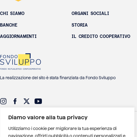
CHI SIAMO
ORGANI SOCIALI
BANCHE
STORIA
AGGIORNAMENTI
IL CREDITO COOPERATIVO
La realizzazione del sito è stata finanziata da Fondo Sviluppo
Diamo valore alla tua privacy
CONTATTI
PRIVACY POLICY
COOKIE POLICY
GESTIONE DEI COOKIE
Utilizziamo i cookie per migliorare la tua esperienza di
Federlus - Federazione delle Banche di Credito Cooperativo Lazio
navigazione, offrirti pubblicità o contenuti personalizzati e