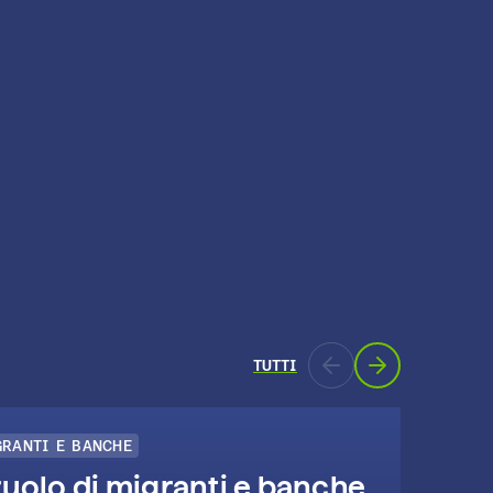
TUTTI
GRANTI E BANCHE
EDUC
 ruolo di migranti e banche
Pr