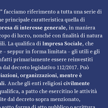
 facciamo riferimento a tutta una serie di
principale caratteristica quella di
mpresa di interesse generale
, in maniera
scopo di lucro, nonché con finalità di natura
li. La qualifica di
Impresa Sociale
, che
e – seppur in forma limitata – gli utili e gli
infatti primariamente essere reinvestiti
a dal
decreto legislativo 112/2017
. Può
ciazioni, organizzazioni, mentre è
li
. Anche gli enti religiosi
civilmente
alifica, a patto che esercitino le attività
nite dal decreto sopra menzionato,
sotto forma di atto pubblico o scrittura