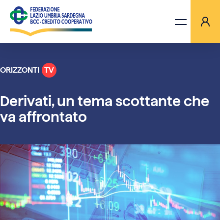
ORIZZONTI
TV
LA FEDERAZIONE
Derivati, un tema scottante che
BANCHE
va affrontato
PROGETTI
AGGIORNAMENTI
ORIZZONTI TV