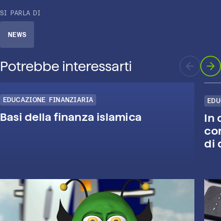
SI PARLA DI
NEWS
Potrebbe interessarti
EDUCAZIONE FINANZIARIA
EDU
Basi della finanza islamica
In 
co
di 