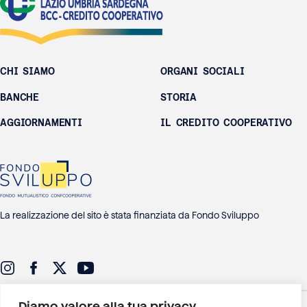
CHI SIAMO
ORGANI SOCIALI
BANCHE
STORIA
AGGIORNAMENTI
IL CREDITO COOPERATIVO
La realizzazione del sito è stata finanziata da Fondo Sviluppo
Diamo valore alla tua privacy
CONTATTI
PRIVACY POLICY
COOKIE POLICY
GESTIONE DEI COOKIE