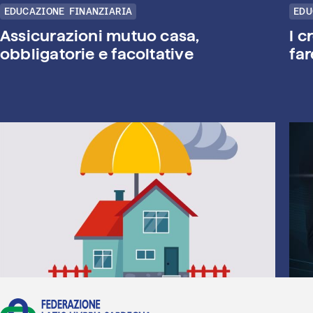
EDUCAZIONE FINANZIARIA
EDU
Assicurazioni mutuo casa,
I c
obbligatorie e facoltative
far