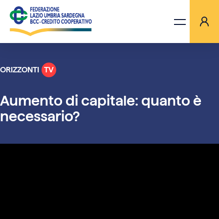
ORIZZONTI
TV
LA FEDERAZIONE
Aumento di capitale: quanto è
BANCHE
necessario?
PROGETTI
AGGIORNAMENTI
ORIZZONTI TV