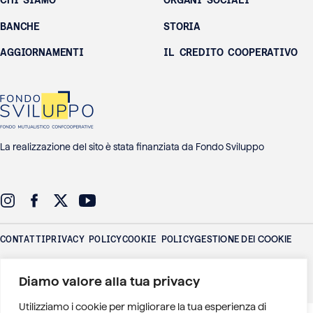
CHI SIAMO
ORGANI SOCIALI
BANCHE
STORIA
AGGIORNAMENTI
IL CREDITO COOPERATIVO
La realizzazione del sito è stata finanziata da Fondo Sviluppo
CONTATTI
PRIVACY POLICY
COOKIE POLICY
GESTIONE DEI COOKIE
Federlus - Federazione delle Banche di Credito Cooperativo Lazio
Diamo valore alla tua privacy
Umbria Sardegna
P.IVA: 01016771006 - Via Adige 26 - 00198 Roma
Utilizziamo i cookie per migliorare la tua esperienza di
)