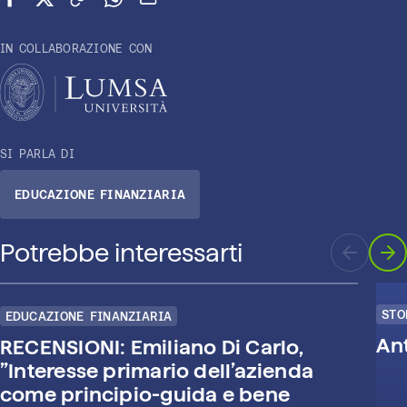
Condividi su Facebook
Condividi su X (Twitter)
Copia link
Condividi su WhatsApp
Invia via email
IN COLLABORAZIONE CON
SI PARLA DI
EDUCAZIONE FINANZIARIA
Potrebbe interessarti
STO
EDUCAZIONE FINANZIARIA
An
RECENSIONI: Emiliano Di Carlo,
”Interesse primario dell’azienda
come principio-guida e bene