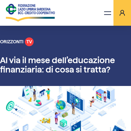
ORIZZONTI
TV
LA FEDERAZIONE
Al via il mese dell’educazione
BANCHE
finanziaria: di cosa si tratta?
PROGETTI
AGGIORNAMENTI
ORIZZONTI TV